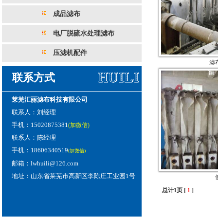
成品滤布
电厂脱硫水处理滤布
压滤机配件
滤
联系方式
莱芜汇丽滤布科技有限公司
联系人：刘经理
手机：15020875381
(加微信)
联系人：陈经理
手机：18606340519
(加微信)
邮箱：lwhuili@126.com
地址：山东省莱芜市高新区李陈庄工业园1号
总计1页 [
1
]