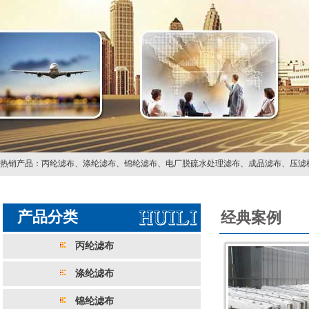
热销产品：
丙纶滤布
、
涤纶滤布
、
锦纶滤布
、
电厂脱硫水处理滤布
、
成品滤布
、
压滤
产品分类
经典案例
丙纶滤布
涤纶滤布
锦纶滤布