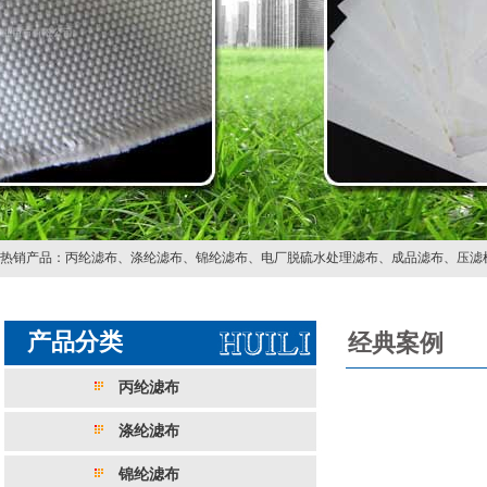
热销产品：
丙纶滤布
、
涤纶滤布
、
锦纶滤布
、
电厂脱硫水处理滤布
、
成品滤布
、
压滤
产品分类
经典案例
丙纶滤布
涤纶滤布
锦纶滤布