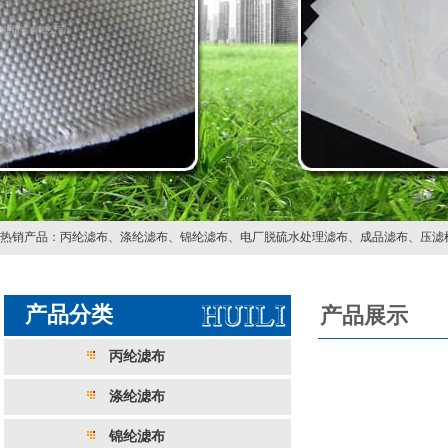
热销产品：
丙纶滤布
、
涤纶滤布
、
锦纶滤布
、
电厂脱硫水处理滤布
、
成品滤布
、
压滤
产品分类
产品展示
丙纶滤布
涤纶滤布
锦纶滤布