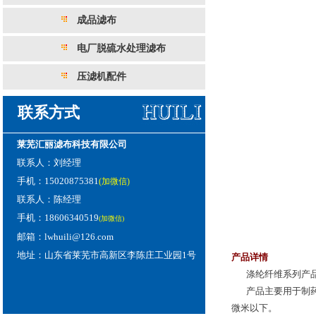
成品滤布
电厂脱硫水处理滤布
压滤机配件
联系方式
莱芜汇丽滤布科技有限公司
联系人：刘经理
手机：15020875381
(加微信)
联系人：陈经理
手机：18606340519
(加微信)
邮箱：lwhuili@126.com
地址：山东省莱芜市高新区李陈庄工业园1号
产品详情
涤纶纤维系列产品采
产品主要用于制药、
微米以下。